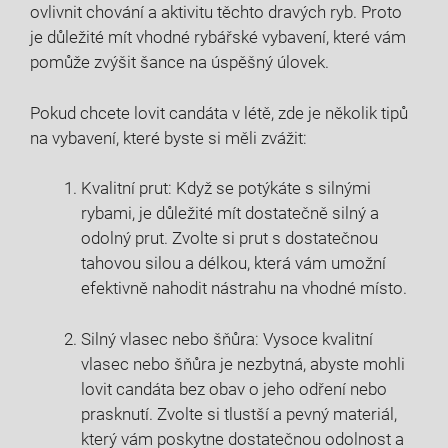
ovlivnit chování a aktivitu těchto dravých ryb. ‍Proto
je důležité⁣ mít​ vhodné rybářské​ vybavení, které vám
pomůže zvýšit šance na úspěšný úlovek.
Pokud ⁣chcete lovit candáta v ⁣létě,​ zde je několik ⁣tipů
na ⁢vybavení, které byste si měli ⁤zvážit:
Kvalitní‍ prut: Když se potýkáte⁤ s silnými
rybami, je důležité mít⁢ dostatečně silný a
odolný prut. Zvolte si prut ⁢s ‍dostatečnou
tahovou​ silou ⁤a délkou, která vám umožní
efektivně nahodit nástrahu na vhodné⁢ místo.
Silný ‌vlasec⁣ nebo šňůra: Vysoce‍ kvalitní⁢
vlasec nebo ‍šňůra⁢ je nezbytná, abyste⁣ mohli
lovit ‍candáta bez obav⁢ o jeho⁤ odření nebo⁣
prasknutí. Zvolte ​si tlustší a ‌pevný materiál,
který vám​ poskytne dostatečnou odolnost ‍a