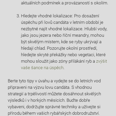
aktuálních podmínek a provázaností⁤ s ⁣okolím.
Hledejte ‌vhodné lokalizace: Pro dosažení⁣
úspěchu při lovů⁢ candáta v ⁤letním období je
nezbytné najít ⁢vhodné lokalizace. Hlubší vody,⁣
jako jsou jezera nebo říční meandry, mohou⁣
být⁤ skvělým místem, kde se ryby ⁣ukrývají⁤ a
hledají chlad. Pozorujte okolní prostředí,
hledejte skryté překážky⁣ nebo⁢ vegetaci, které
mohou ‌sloužit jako⁢ zóny přilákání ryb a
zvýšit
‌vaše šance ⁣na úspěch
.
Berte tyto tipy v úvahu a vydejte ⁢se do letních vod
‍připraveni na výzvu lovu candáta. S vhodnou
strategií ​a ​trpělivostí můžete ‍dosáhnout skvělých ​
výsledků i v horkých měsících. Buďte dobře​
vybaveni, dodržujte správné techniky a užívejte si
přírodu během ‌vašich rybářských⁢ dobrodružství.