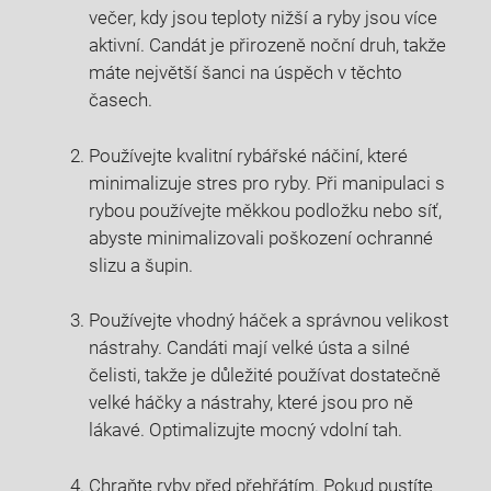
večer,​ kdy jsou teploty nižší a ryby jsou více ​
aktivní.⁤ Candát⁢ je přirozeně noční druh, takže
máte‌ největší⁤ šanci‌ na ‌úspěch v těchto
časech.
Používejte ‍kvalitní rybářské náčiní, ‌které
minimalizuje stres pro ryby. Při ⁢manipulaci⁣ s
rybou používejte měkkou⁤ podložku nebo síť,
‍abyste minimalizovali poškození ⁣ochranné
slizu a ⁣šupin.
Používejte vhodný​ háček‌ a správnou velikost⁢
nástrahy.⁢ Candáti mají velké ústa a silné
čelisti, takže⁣ je⁤ důležité používat dostatečně
velké​ háčky a nástrahy, které jsou pro ‍ně‌
lákavé. Optimalizujte⁤ mocný vdolní⁢ tah.
Chraňte ryby před přehřátím. Pokud⁣ pustíte