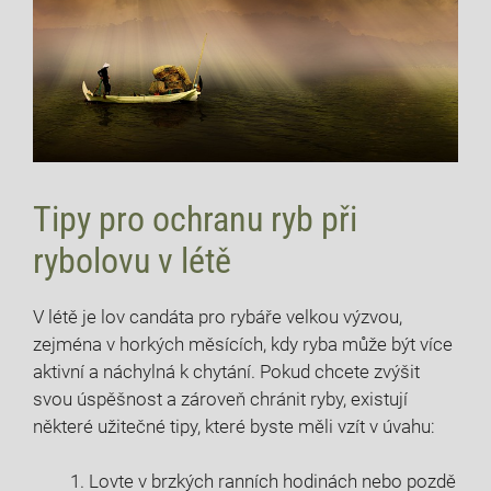
Tipy pro ochranu ryb při
rybolovu ​v létě
V létě ⁤je lov⁢ candáta ‍pro rybáře velkou výzvou,‌
zejména v horkých měsících, kdy ryba může být více
aktivní a ⁤náchylná k chytání. Pokud chcete⁣ zvýšit
svou ⁣úspěšnost ⁤a zároveň chránit ryby,‍ existují
některé užitečné tipy, ⁤které​ byste ⁣měli ⁣vzít v úvahu:
Lovte v brzkých ranních hodinách‌ nebo pozdě