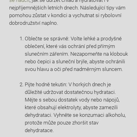
se naučit
, jak se ​udržet‍ chlad a hydratovat i ‍v
nejpříjemnějších ⁢letních dnech. Následující⁤ tipy⁣ vám
pomohou zůstat v kondici a vychutnat ‌si‍ rybolovní
dobrodružství naplno.
Oblečte se správně:‌ Volte ⁢lehké a⁢ prodyšné
oblečení, ⁣které⁢ vás ochrání před ​přímým
⁢slunečním​ zářením.‍ Nezapomeňte na klobouk
‍nebo čepici a sluneční brýle, abyste ‌ochránili
svou hlavu a oči před‌ nadměrným ⁣sluncem.
Pijte ⁣hodně tekutin: V horkých dnech je
⁢důležité udržovat​ dostatečnou hydrataci.
Mějte s sebou ⁤dostatek vody nebo nápojů,
které⁢ obsahují elektrolyty, abyste zamezili
dehydrataci. Vyhněte se⁢ konzumaci alkoholu,
protože může pouze zhoršit‍ stav
dehydratace.