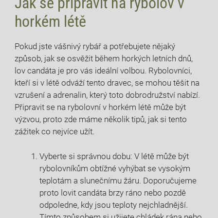
Jak se připravit na rybolov v⁢
horkém létě
Pokud‌ jste⁢ vášnivý rybář a potřebujete ​nějaký
způsob, jak⁢ se osvěžit během horkých letních ​dnů,
‍lov candáta je pro vás ​ideální ⁣volbou. Rybolovníci,
⁣kteří⁢ si ⁤v létě odváží tento⁣ dravec, se​ mohou těšit​ na
vzrušení a adrenalin, který toto dobrodružství nabízí.
Připravit se⁢ na rybolovní v ​horkém létě může být
výzvou, proto ‌zde‌ máme několik tipů, jak si tento
zážitek co nejvíce užít.
Vyberte si správnou dobu: ⁤V létě může‍ být
rybolovníkům obtížné vyhýbat se vysokým
teplotám a ⁢slunečnímu žáru. Doporučujeme
proto lovit candáta brzy ráno nebo‌ pozdě
odpoledne, ⁢kdy⁤ jsou ⁢teploty nejchladnější.‌
Tímto způsobem si ⁤užijete chládek rána nebo