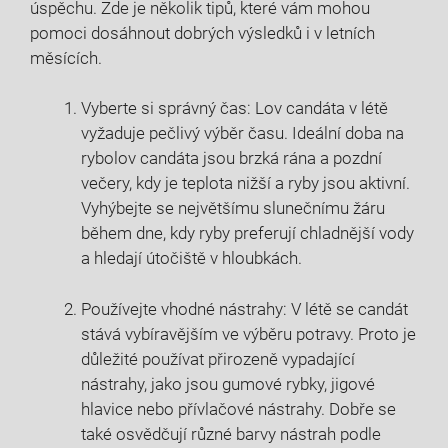
úspěchu.⁣ Zde ⁣je několik‌ tipů, které‌ vám mohou
⁣pomoci dosáhnout dobrých výsledků⁤ i ​v letních
měsících.
Vyberte si správný⁢ čas:​ Lov candáta v létě
vyžaduje pečlivý výběr‍ času. Ideální doba na
⁣rybolov candáta jsou brzká rána a pozdní
večery, kdy je‍ teplota nižší a ryby ⁢jsou aktivní.
Vyhýbejte se největšímu ​slunečnímu ‍žáru‌
během ‌dne, kdy⁤ ryby ⁤preferují ⁤chladnější vody
a hledají útočiště⁣ v⁢ hloubkách.
Používejte vhodné⁤ nástrahy: V ‌létě se candát
stává ⁣vybíravějším ‌ve výběru potravy. ‍Proto je
‍důležité používat přirozeně ​vypadající
nástrahy, jako jsou‌ gumové ⁤rybky, jigové
‌hlavice ​nebo přívlačové nástrahy. ⁢Dobře se
také osvědčují různé barvy nástrah podle