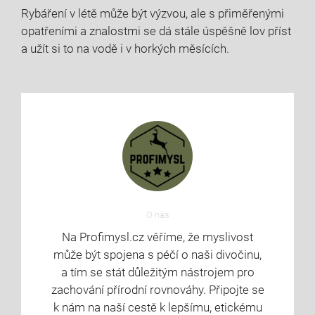
Rybáření v létě může⁢ být​ výzvou, ale ‍s přiměřenými
opatřeními a znalostmi se dá⁢ stále úspěšně lov příst
a užít si to na vodě i v horkých​ měsících.
O nás
Na Profimysl.cz věříme, že myslivost
může být spojena s péčí o naši divočinu,
a tím se stát důležitým nástrojem pro
zachování přírodní rovnováhy. Připojte se
k nám na naší cestě k lepšímu, etickému