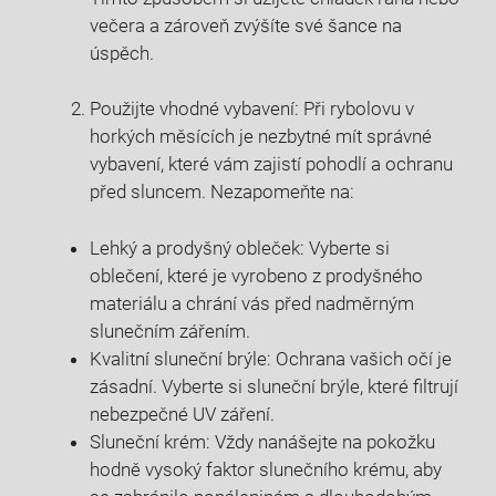
večera a zároveň zvýšíte⁤ své‌ šance na
úspěch.
Použijte vhodné ⁤vybavení: ‍Při rybolovu v
horkých ​měsících ‍je nezbytné ⁢mít ⁢správné
vybavení, které vám zajistí⁤ pohodlí a ochranu
před sluncem. Nezapomeňte na:
Lehký a prodyšný obleček: Vyberte ⁣si
⁣oblečení, které⁤ je vyrobeno z prodyšného​
materiálu a‌ chrání vás před ⁣nadměrným
slunečním zářením.
Kvalitní sluneční brýle: Ochrana vašich očí je
zásadní. Vyberte si sluneční brýle, které filtrují
nebezpečné UV záření.
Sluneční krém: Vždy ​nanášejte na pokožku
hodně vysoký faktor⁤ slunečního krému, aby