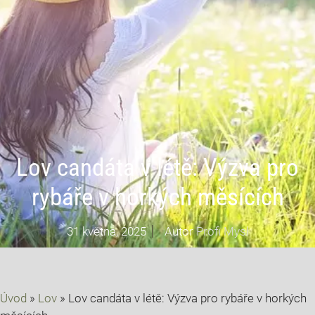
Lov candáta v létě: Výzva pro
rybáře v horkých měsících
31 května, 2025
Autor
Profi Mysl
Úvod
»
Lov
»
Lov candáta v létě: Výzva pro rybáře v horkých