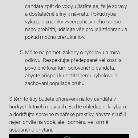
candáta zpět ⁢do vody, ujistěte se, že je‌ zdravý
a dostatečně silný k návratu.⁢ Pokud ryba
vykazuje známky‌ vyčerpání,‍ silného stresu⁢
nebo přehřátí,⁢ udělejte vše ‌pro její záchranu a
pokud možno⁣ přerušte ⁤lov.
Mějte na paměti⁢ zákony o rybolovu a míra
odlovu. Respektujte⁢ předepsané ‍velikosti a
povolené kvantum odloveného candáta,
abyste přispěli ​k udržitelnému‌ rybolovu a
zachování⁤ populace druhu.
S těmito ⁢tipy budete připraveni na lov ‌candáta v ​
horkých letních měsících. Buďte ohleduplní⁢ k ⁣rybám
⁢a dodržujte správné rybářské praktiky, abyste si užili
⁤nejen chvíle na‍ vodě,⁢ ale i⁢ odměnu⁤ ve formě
úspěšného chytání.