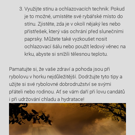
Využijte ​stínu a⁢ ochlazovacích technik: Pokud​
je​ to možné, ⁣umístěte své rybářské⁤ místo‍ do
stínu. ⁣Zjistěte, zda ⁣je v⁢ okolí nějaký les ‍nebo‍
přístřešek, který vás ⁢ochrání před slunečními
‌paprsky.‌ Můžete také vyzkoušet‌ nosit
ochlazovací šálu nebo‌ použít ledový věnec na
⁤krku, abyste si snížili tělesnou⁢ teplotu.
Pamatujte si, že ‍vaše zdraví a pohoda ​jsou při
rybolovu v horku⁤ nejdůležitější. Dodržujte ⁣tyto tipy a
užijte si‌ své​ rybolovné dobrodružství se‌ svými
přáteli nebo rodinou. ‌Ať se vám daří při lovu candátů
i při udržování chladu a hydratace!