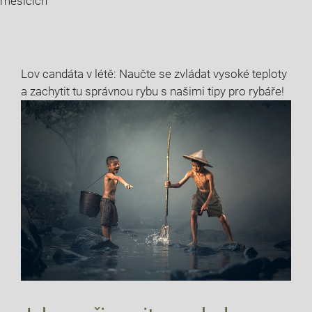
měsících
Lov candáta v létě: Naučte se zvládat vysoké teploty
a zachytit tu ⁤správnou rybu s⁢ našimi tipy pro rybáře!