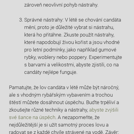
zároveň⁤ neovlivní pohyb⁤ nástrahy.
Správné nástrahy: V létě⁢ se chování ⁣candáta​
mění, proto‍ je důležité vybrat si nástrahu,
která‌ ho přitáhne. Zkuste použít nástrahy,
které‍ napodobují‍ živou kořist a jsou vhodné⁤
pro ‍letní podmínky, jako například⁢ gumové
rybky,⁢ woblery nebo poppery. Experimentujte
s barvami a velikostmi, ⁢abyste zjistili, co⁤ na
candáty nejlépe funguje.
Pamatujte, ⁢že lov candáta⁤ v létě může​ být náročný,
ale s vhodným rybářským⁣ vybavením a trochou
štěstí můžete ‌dosáhnout úspěchu. Buďte ‌trpěliví a
⁢zkoušejte ⁢různé‌ techniky a nástrahy,
abyste zvýšili
své šance na úspěch
. ‌A nezapomeňte, že
nejdůležitější je si‍ užít samotný proces lovu a
radovat se z ⁢každé chvíle strávené⁣ na vodě. Závěr: