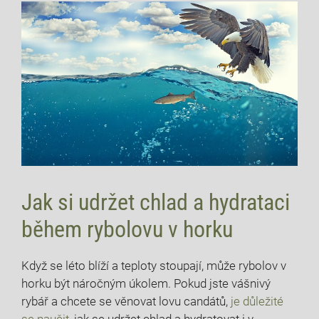
Jak si udržet ⁢chlad a​ hydrataci⁢
během rybolovu v ‌horku
Když se ​léto ​blíží a teploty stoupají, může ‍rybolov v
horku být náročným úkolem. Pokud jste vášnivý
rybář a‍ chcete ⁣se věnovat lovu candátů,‍
je důležité