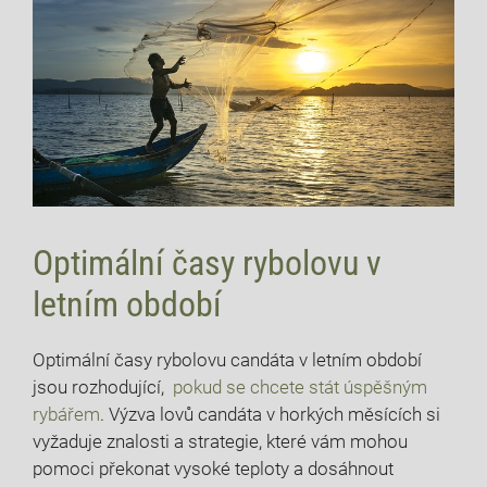
Optimální ​časy rybolovu v
letním období
Optimální časy​ rybolovu candáta v letním období⁣
jsou rozhodující, ‌
pokud se chcete‍ stát úspěšným
rybářem
. ‍Výzva lovů candáta v horkých ‍měsících‍ si
vyžaduje znalosti a ⁣strategie, které‍ vám mohou
pomoci překonat vysoké ⁣teploty a dosáhnout