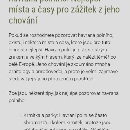
místa a časy pro zážitek z jeho
chování
Pokud se rozhodnete pozorovat havrana polního,
existují některá místa a časy, které jsou pro tuto
činnost nejlepší. Havran polní je pták s ostrým
zrakem a velkým hlasem, který lze nalézt téměř po
celé Evropě. Jeho chování je zkoumáno mnoha
ornitology a přírodovědci, a proto je velmi zajímavé
sledovat jej v jeho přirozeném prostředí.
Zde jsou některé tipy, jak nejlépe pozorovat havrana
polního:
Krmítka a parky: Havrani polní se často
shromažďují kolem krmítek, protože jsou
přitahováni potravou pro ptáky. Návštěva