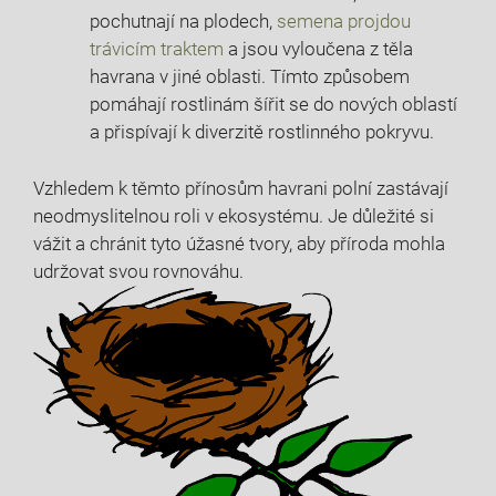
pochutnají na plodech,
semena projdou
trávicím traktem
a jsou vyloučena z těla
havrana v jiné oblasti. Tímto způsobem
pomáhají rostlinám šířit se do nových oblastí
a přispívají k diverzitě rostlinného pokryvu.
Vzhledem k těmto přínosům havrani polní zastávají
neodmyslitelnou roli v ekosystému. Je důležité si
vážit a chránit tyto úžasné tvory, aby příroda mohla
udržovat svou rovnováhu.