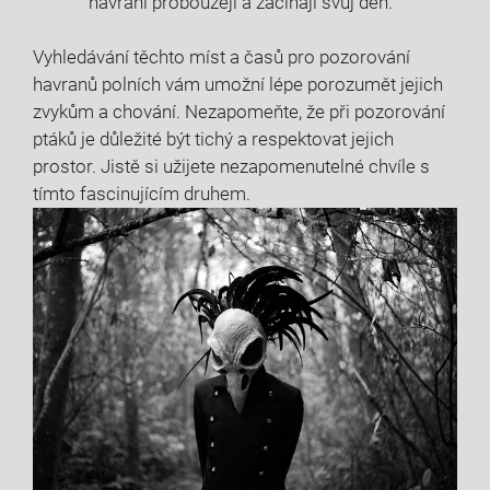
havrani probouzejí a začínají svůj den.
Vyhledávání těchto míst a časů pro pozorování
havranů polních vám umožní lépe porozumět jejich
zvykům a chování. Nezapomeňte, že při pozorování
ptáků je důležité být tichý a respektovat jejich
prostor. Jistě si užijete nezapomenutelné chvíle s
tímto fascinujícím druhem.