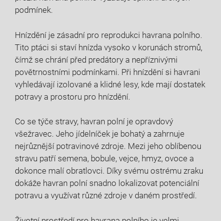
podmínek.
Hnízdění je zásadní pro reprodukci havrana polního.
Tito ptáci si staví hnízda vysoko v korunách stromů,
čímž se chrání před predátory a nepříznivými
povětrnostními podmínkami. Při hnízdění si havrani
vyhledávají izolované a klidné lesy, kde mají dostatek
potravy a prostoru pro hnízdění.
Co se týče stravy, havran polní je opravdový
všežravec. Jeho jídelníček je bohatý a zahrnuje
nejrůznější potravinové zdroje. Mezi jeho oblíbenou
stravu patří semena, bobule, vejce, hmyz, ovoce a
dokonce malí obratlovci. Díky svému ostrému zraku
dokáže havran polní snadno lokalizovat potenciální
potravu a využívat různé zdroje v daném prostředí.
Životní prostředí pro havrana polního je velmi