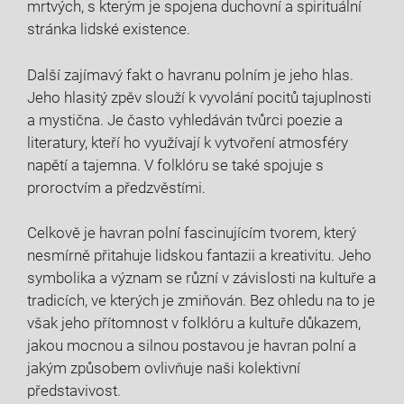
mrtvých, s kterým je spojena duchovní a spirituální
stránka lidské existence.
Další zajímavý fakt o havranu polním je jeho hlas.
Jeho hlasitý zpěv slouží k vyvolání pocitů tajuplnosti
a mystična. Je často vyhledáván tvůrci poezie a
literatury, kteří ho využívají k vytvoření atmosféry
napětí a tajemna. V folklóru se také spojuje s
proroctvím a předzvěstími.
Celkově je havran polní fascinujícím tvorem, který
nesmírně přitahuje lidskou fantazii a kreativitu. Jeho
symbolika a význam se různí v závislosti na kultuře a
tradicích, ve kterých je zmiňován. Bez ohledu na to je
však jeho přítomnost v folklóru a kultuře důkazem,
jakou mocnou a silnou postavou je havran polní a
jakým způsobem ovlivňuje naši kolektivní
představivost.