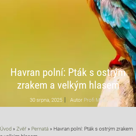
Havran polní: Pták s ostrým
zrakem a velkým hlasem
30 srpna, 2025
Autor
Profi Mysl
Úvod
»
Zvěř
»
Pernatá
»
Havran polní: Pták s ostrým zrakem