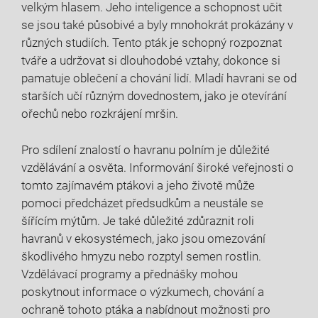
velkým hlasem. Jeho inteligence a schopnost učit
se jsou také působivé a byly mnohokrát prokázány v
různých studiích. Tento pták je schopný rozpoznat
tváře a udržovat si dlouhodobé vztahy, dokonce si
pamatuje oblečení a chování lidí. Mladí havrani se od
starších učí různým dovednostem, jako je otevírání
ořechů nebo rozkrájení mršin.
Pro sdílení znalostí o havranu polním je důležité
vzdělávání a osvěta. Informování široké veřejnosti o
tomto zajímavém ptákovi a jeho životě může
pomoci předcházet předsudkům a neustále se
šířícím mýtům. Je také důležité zdůraznit roli
havranů v ekosystémech, jako jsou omezování
škodlivého hmyzu nebo rozptyl semen rostlin.
Vzdělávací programy a přednášky mohou
poskytnout informace o výzkumech, chování a
ochraně tohoto ptáka a nabídnout možnosti pro