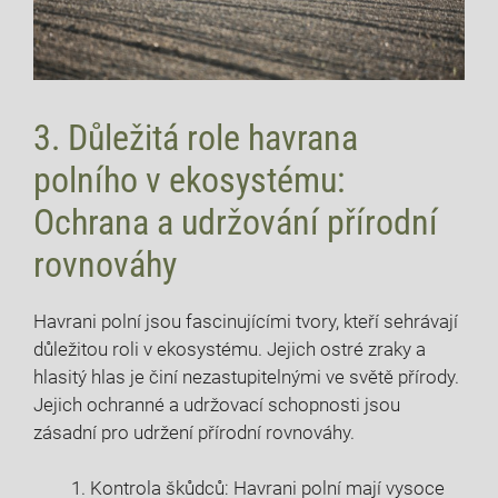
3. Důležitá role havrana
polního v ekosystému:
Ochrana a udržování přírodní
rovnováhy
Havrani polní jsou fascinujícími tvory, kteří sehrávají
důležitou roli v ekosystému. Jejich ostré zraky a
hlasitý hlas je činí nezastupitelnými ve světě přírody.
Jejich ochranné a udržovací schopnosti jsou
zásadní pro udržení přírodní rovnováhy.
Kontrola škůdců: Havrani polní mají vysoce