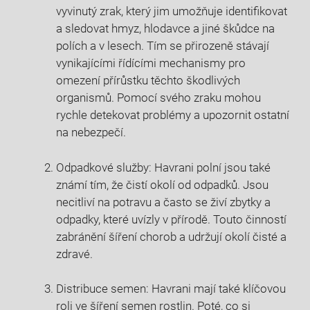
vyvinutý zrak, který jim umožňuje identifikovat
a sledovat hmyz, hlodavce a jiné škůdce na
polích a v lesech. Tím se přirozeně stávají
vynikajícími řídícími mechanismy pro
omezení přírůstku těchto škodlivých
organismů. Pomocí svého zraku mohou
rychle detekovat problémy a upozornit ostatní
na nebezpečí.
Odpadkové služby: Havrani polní jsou také
známí tím, že čistí okolí od odpadků. Jsou
necitliví na potravu a často se živí zbytky a
odpadky, které uvízly v přírodě. Touto činností
zabránění šíření chorob a udržují okolí čisté a
zdravé.
Distribuce semen: Havrani mají také klíčovou
roli ve šíření semen rostlin. Poté, co si