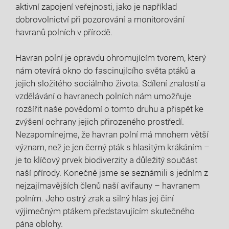
aktivní zapojení veřejnosti, jako je například
dobrovolnictví při pozorování a monitorování
havranů polních v přírodě.
Havran polní je opravdu ohromujícím tvorem, který
nám otevírá okno do fascinujícího světa ptáků a
jejich složitého sociálního života. Sdílení znalostí a
vzdělávání o havranech polních nám umožňuje
rozšířit naše povědomí o tomto druhu a přispět ke
zvýšení ochrany jejich přirozeného prostředí.
Nezapomínejme, že havran polní má mnohem větší
význam, než je jen černý pták s hlasitým krákáním –
je to klíčový prvek biodiverzity a důležitý součást
naší přírody. Konečně jsme se seznámili s jedním z
nejzajímavějších členů naší avifauny – havranem
polním. Jeho ostrý zrak a silný hlas jej činí
výjimečným ptákem představujícím skutečného
pána oblohy.