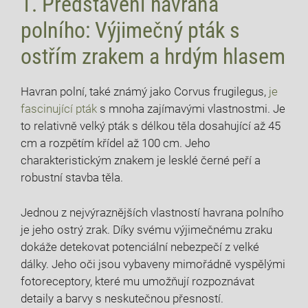
1. Představení havrana
polního: Výjimečný pták s
ostřím zrakem a hrdým hlasem
Havran polní, také známý jako Corvus frugilegus,
je
fascinující pták
s mnoha zajímavými vlastnostmi. Je
to relativně velký pták s délkou těla dosahující až 45
cm a rozpětím křídel až 100 cm. Jeho
charakteristickým znakem je lesklé černé peří a
robustní stavba těla.
Jednou z nejvýraznějších vlastností havrana polního
je jeho ostrý zrak. Díky svému výjimečnému zraku
dokáže detekovat potenciální nebezpečí z velké
dálky. Jeho oči jsou vybaveny mimořádně vyspělými
fotoreceptory, které mu umožňují rozpoznávat
detaily a barvy s neskutečnou přesností.