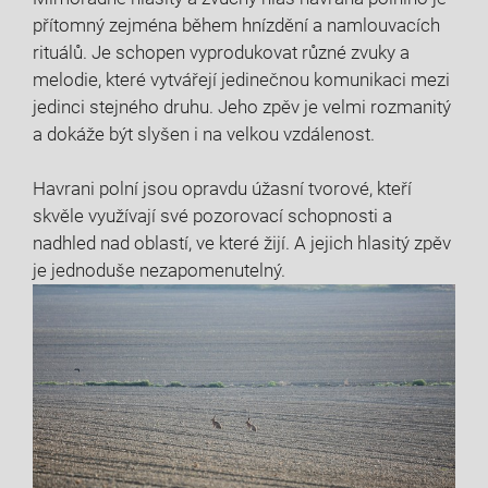
přítomný zejména během hnízdění a namlouvacích
rituálů. Je schopen vyprodukovat různé zvuky a
melodie, které vytvářejí jedinečnou komunikaci mezi
jedinci stejného druhu. Jeho zpěv je velmi rozmanitý
a dokáže být slyšen i na velkou vzdálenost.
Havrani polní jsou opravdu úžasní tvorové, kteří
skvěle využívají své pozorovací schopnosti a
nadhled nad oblastí, ve které žijí. A jejich hlasitý zpěv
je jednoduše nezapomenutelný.