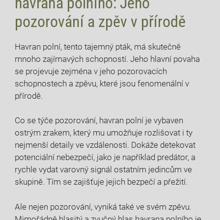
havrana polního: Jeho
pozorování a zpěv v přírodě
Havran polní, tento tajemný pták, má skutečně
mnoho zajímavých schopností. Jeho hlavní povaha
se projevuje zejména v jeho pozorovacích
schopnostech a zpěvu, které jsou fenomenální v
přírodě.
Co se týče pozorování, havran polní je vybaven
ostrým zrakem, který mu umožňuje rozlišovat i ty
nejmenší detaily ve vzdálenosti. Dokáže detekovat
potenciální nebezpečí, jako je například predátor, a
rychle vydat varovný signál ostatním jedincům ve
skupině. Tím se zajišťuje jejich bezpečí a přežití.
Ale nejen pozorování, vyniká také ve svém zpěvu.
Mimořádně hlasitý a zvučný hlas havrana polního je